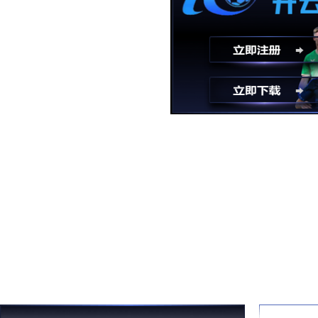
季，机组的制热 COP 可达 2.95，供热效果23±
上一篇：
望都县超低温高效空气源热泵替代项目
下一篇：
邢台市槐阳中学-闭式热源塔 冷热源示范项
网站首页
关于红果体育
主营业务
资质荣誉
Copyright @ 2026 红果体育官方网站 | HONGGUO SPORTS 官方平
网站备案：
冀ICP备19011208号-1
冀公网安备 1301990200