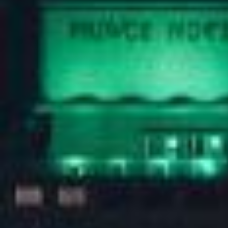
首钢股份有限公司焦化
华润沧州渤海新区气体
查看详情 →
查看详情 →