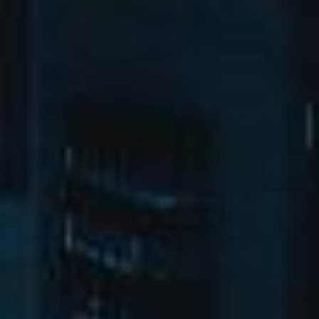
正定县域二氧化碳热泵
查看详情 →
新闻中心
NEWS
帮您了解公司最新合作项目，中标通知及最新科研成果
喜报！红果体育科技中标建投大厦低碳
5 /
8
2026
聚力携手，红果体育科技签约承德高新
1 /
7
2026