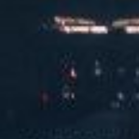
市企业技术中心
企业信用3A级