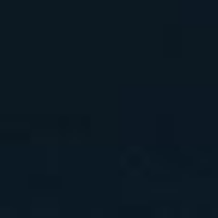
资质证书（智能化壹级、机电安装
建筑机电安装、电子与智能化工程
壹级）
专业承
节能改造服务质量管理体系认证
环境管理体系认证