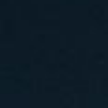
节能技术服务认证证书
综合能源服务认证证书
合同能源管理服务认证证书
营业执照