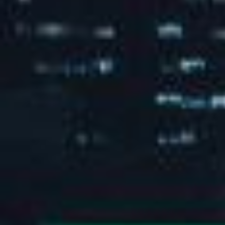
中国移动保定数据中心
河北医科大学第二医院
查看详情 →
查看详情 →
了解更多 →
石家庄人民会堂-建筑
沧州大化集团有限责任
查看详情 →
查看详情 →