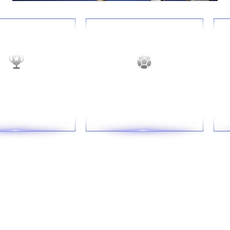
筑了以技术平台、资金平台、运营平台为主的支撑体系，
业碳中和绿色创新示范企业”、“河北省工业医院”、“河北
精特新示范企业”、“石家庄瞪羚企业”等荣誉称号。
为公司核心竞争力。
为客户提供集规划、设