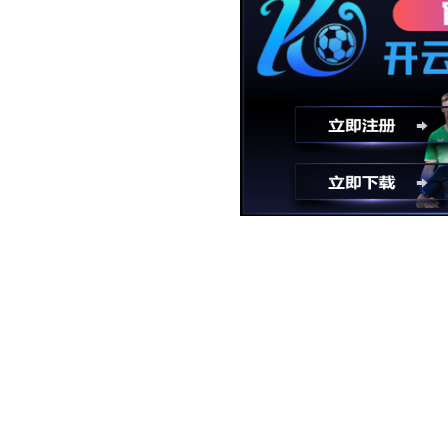
红果体育官方网站 | HONGGUO SPORTS 官
认证的节能服务公司。公司于2015年成功挂牌新三板，
作为节能降碳数智化解决方案提供商，公司基于“大数
设计、建设运营等一站式服务。公司拥有自己的综合
据、聚合算法和仿真模拟，自主研发深度节能降碳前