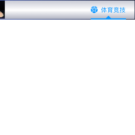
S 官方平台
0311－68058018
户
项目管理
新闻中心
联系红果体育