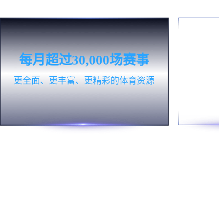
行业赋能，助力形成高效能的新质生产力。
公司以“致力节能降碳，建设美丽中国”为使命，构
先后获得“全国十佳绿色低碳示范单位”、“中国能源行
省院士工作站”、“河北省技术创新中心”、“河北省专
企业理念
科技领先、创新未来；以技术、服务