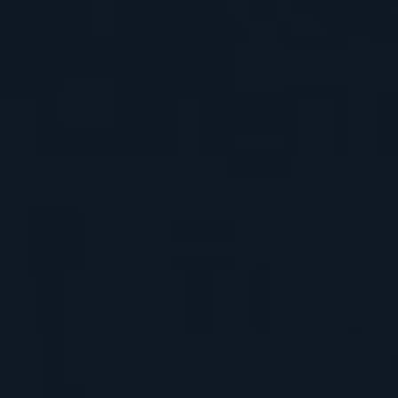
资质证书（智能化壹级、机电安装
建筑机电安装、电子与智能化工程
壹级）
专业承