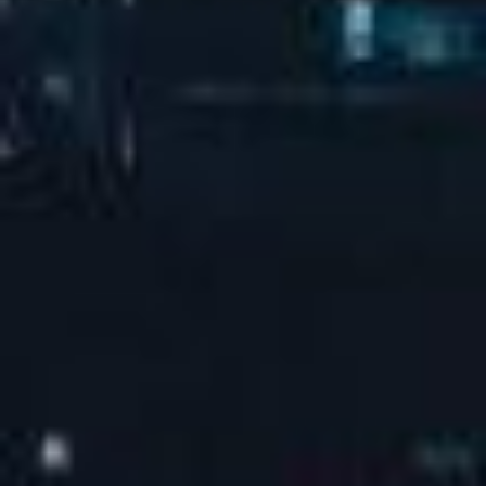
典型案例
CASES
客户遍布民用建筑、医院、学校、酒店、制药等各个行业
建筑节能
工业节能
综合能源利用
EMCS能源管控平台
昌黎市民中心-建筑节
查看详情 →
查看详情 →