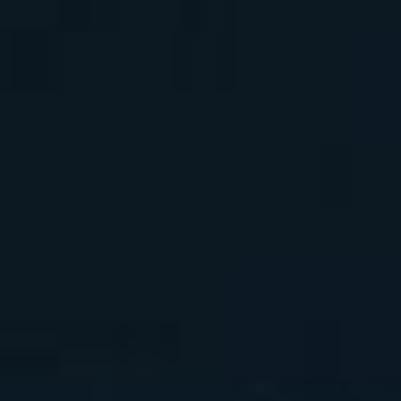
建筑节能
资质荣誉
HONOR
智能化工程壹级、建筑机电安装工程贰级等
公司资质
荣誉证书
软著专利