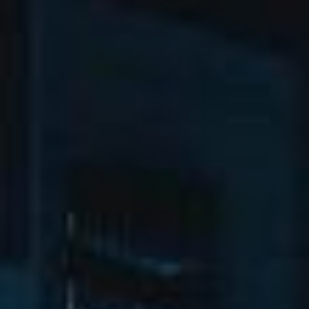
正定县域二氧化碳热泵
查看详情 →
新闻中心
NEWS
帮您了解公司最新合作项目，中标通知及最新科研成果
喜报！红果体育科技中标建投大厦低碳
5 /
8