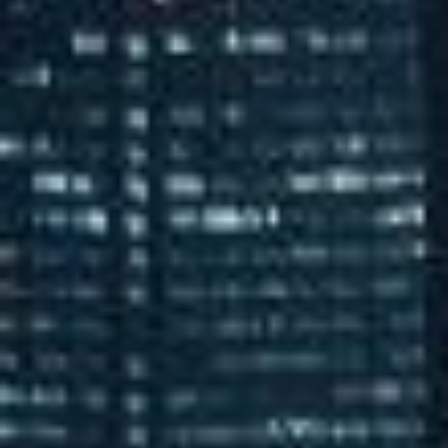
河北经济技术协会促进会常务理事
碳中和绿色创新示范企业
单位