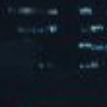
中国移动保定数据中心
河北医科大学第二医院
查看详情 →
查看详情 →
了解更多 →