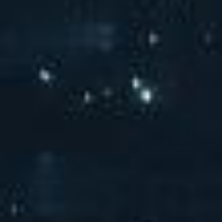
一种LED高效节能灯专利
公路电子巡查装置