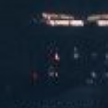
市企业技术中心
企业信用3A级