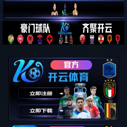
红果体育官方网站 | HONGGUO
红果体育
SPORTS 官方平台
科技
HUATONG
关于红果体育
ABOUT US