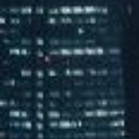
河北经济技术协会促进会常务理事
碳中和绿色创新示范企业
单位
河北省工业企业研发机构A级
省科小、国科小证书