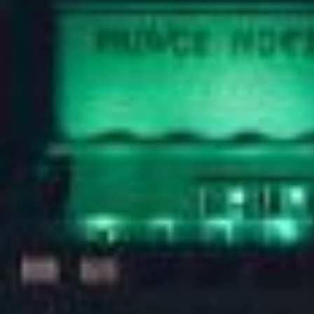
首钢股份有限公司焦化
华润沧州渤海新区气体
查看详情 →
查看详情 →