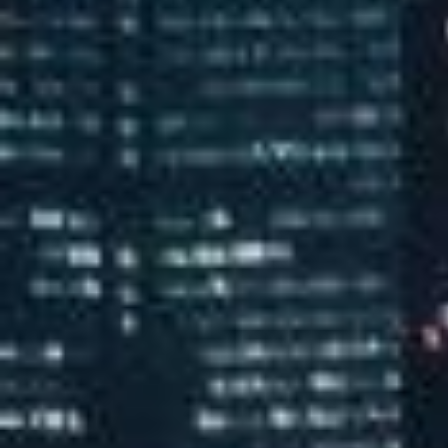
专精特新示范企业
了解更多 →