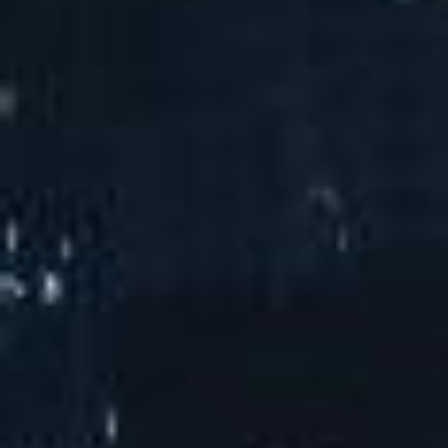
一种烟气脱硝系统专利
光伏发电装置
了解更多 →
典型案例
CASES
客户遍布民用建筑、医院、学校、酒店、制药等各个行业
建筑节能
工业节能
综合能源利用