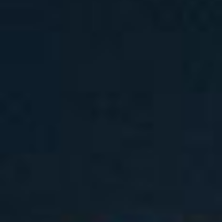
了解更多 →
高新技术企业
河北省科技型中小企业