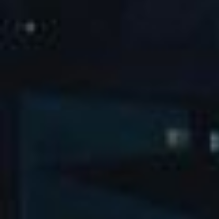
正定新区能源站（多种
望都县超低温高效空气
查看详情 →
查看详情 →
了解更多 →