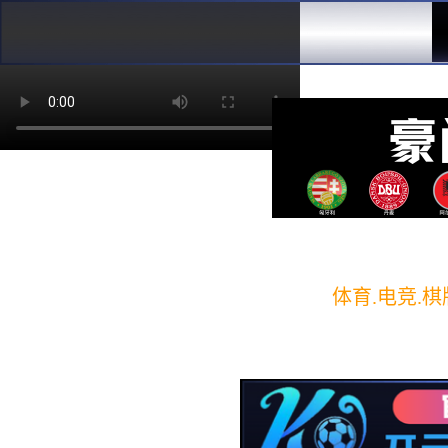
红果体育官
欢迎访问红果体育官方网站 | HONGGUO SPORTS 官方平
网站首页
当前的位置 :
首页
>
典型案例
>
建筑节能
作者/发布者: 红果体
项目整体建筑以绿色节能为设计理念，含住宅、公寓、