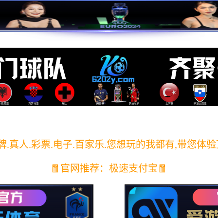
方网站 | HONGGUO SPORT
台官网！
股票代码： 833105
关于红果体育
主营业务
资质荣誉
典型案例
行业客
雄安新区项目-低碳机电安装
育官方网站 | HONGGUO SPORTS 官方平台
: 2026-03-10 09:39:
商业、办公及配套，总建筑面积30.75万平米。我公司实施的绿