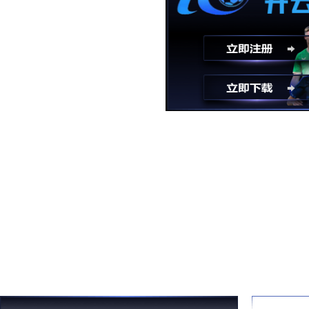
统、新风系统、制冷系统、建筑智能化系统、高低压
上一篇：
石家庄人民会堂-建筑节能
下一篇：
中国移动保定数据中心-低碳机电 安装
网站首页
关于红果体育
主营业务
资质荣誉
Copyright @ 2026 红果体育官方网站 | HONGGUO SPORTS 官方平
网站备案：
冀ICP备19011208号-1
冀公网安备 1301990200