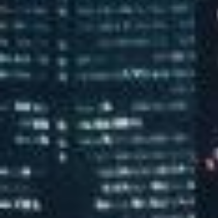
专精特新示范企业
了解更多 →