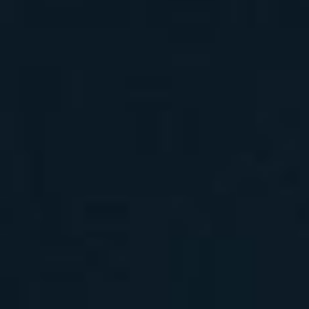
质量管理体系认证证书
职业健康管理体系认证