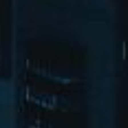
正定县域二氧化碳热泵
查看详情 →
新闻中心
NEWS
帮您了解公司最新合作项目，中标通知及最新科研成果
喜报！红果体育科技中标建投大厦低碳
5 /
8
2026
聚力携手，红果体育科技签约承德高新
1 /
7
2026