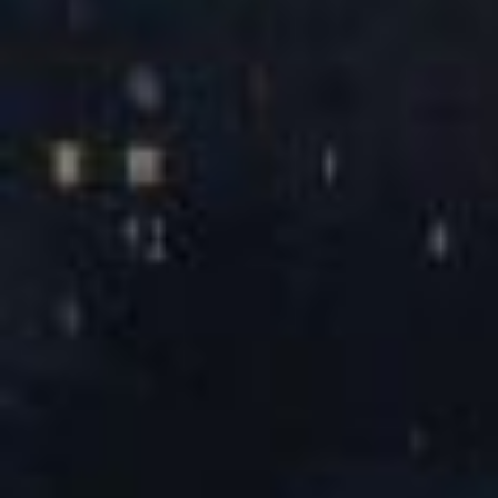
阳泉恒跃兴钙业有限公
沙河市鑫磊集团-高温
查看详情 →
查看详情 →
了解更多 →
河北钢铁集团
唐山不锈钢有限责任公
查看详情 →
查看详情 →