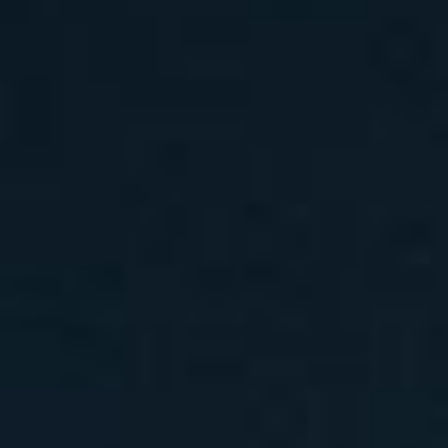
节能技术服务认证证书
综合能源服务认证证书
合同能源管理服务认证证书
营业执照