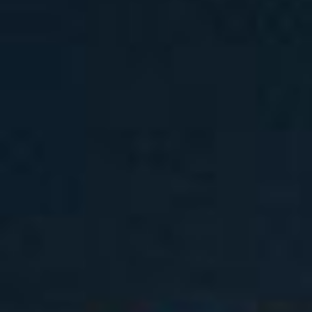
了解更多 →
高新技术企业
河北省科技型中小企业