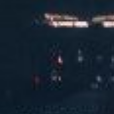
市企业技术中心
企业信用3A级