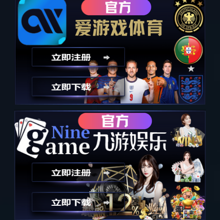
高新技术企业、院士工作站、企业技术中心等
红果体育官方网站 | HONGGUO SPORTS 官方平台是国家级高
新技术企业，是河北省首批通过国家发改委和工信部双认证的节能服
务公司，公司于2015年成功挂牌新三板，简称红果体育科技，股票代
码833105。
作为综合能源利用解决方案提供商，公司为客户提供综合能源利用方
案的诊断咨询、规划设计、建设运营等服务，同时利用大数据、物联
网和云计算等新一代信息技术，为客户提供一站式数字化能源解决方
案;公司构筑了以技术平台、资金平台、运营平台为主的支撑体系，拥
有自己的院士工作站、技术研发中心，具有多项发明专利及科研成
果，并获得国家科技创新中小企业、河北省科技小巨人企业、河北省
工业医院、河北省专精特新示范企业、石家庄瞪羚企业等称号。
公司将以 “致力节能降碳、建设生态中国”为理念，打造一流的节能降
碳服务平台，为建设节能绿色低碳中国贡献力量!